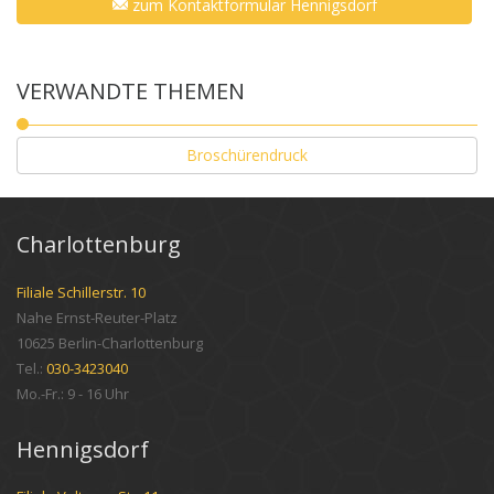
zum Kontaktformular Hennigsdorf
VERWANDTE THEMEN
Broschürendruck
Charlottenburg
Filiale Schillerstr. 10
Nahe Ernst-Reuter-Platz
10625 Berlin-Charlottenburg
Tel.:
030-3423040
Mo.-Fr.: 9 - 16 Uhr
Hennigsdorf