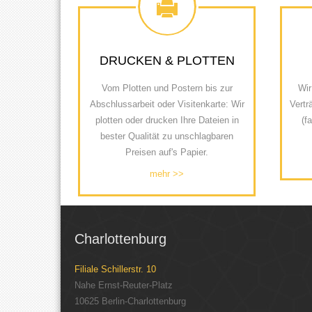
DRUCKEN & PLOTTEN
Vom Plotten und Postern bis zur
Wir
Abschlussarbeit oder Visitenkarte: Wir
Vertr
plotten oder drucken Ihre Dateien in
(f
bester Qualität zu unschlagbaren
Preisen auf's Papier.
mehr >>
Charlottenburg
Filiale Schillerstr. 10
Nahe Ernst-Reuter-Platz
10625 Berlin-Charlottenburg