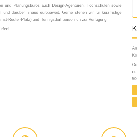
ren und Planungsbüros auch Design-Agenturen, Hochschulen sowie
und darüber hinaus europaweit. Gerne stehen wir für kurzfristige
Ernst-Reuter-Platz) und Hennigsdorf persönlich zur Verfügung.
K
ürfen!
An
Ko
Od
nu
5