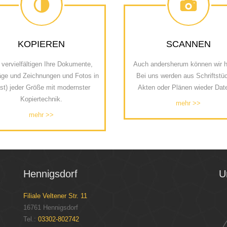
KOPIEREN
SCANNEN
 vervielfältigen Ihre Dokumente,
Auch andersherum können wir h
äge und Zeichnungen und Fotos in
Bei uns werden aus Schriftstü
ast) jeder Größe mit modernster
Akten oder Plänen wieder Date
Kopiertechnik.
mehr >>
mehr >>
Hennigsdorf
U
Filiale Veltener Str. 11
16761 Hennigsdorf
Tel.:
03302-802742